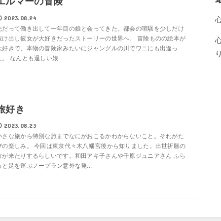
エルマーの冒険
2023.08.24
先だって働き出して一年目の娘と会ってきた。都会の喧騒を少しだけ
抜け出し彼女が大好きだったストーリーの世界へ。 冒険ものの絵本が
大好きで、本物の冒険家みたいにジャングルの川でワニにも出逢っ
た。 なんとも逞しい娘
旅好き
2023.08.23
小さな旅から特別な旅までなにがおこるかわからないこと。それがた
びの楽しみ。 今回は東京代々木八幡宮後から知りました。出世祈願の
方が来たりするらしいです。和田アキ子さんや千原ジュニアさん ふら
っと足を運ぶノープラン意外な発...