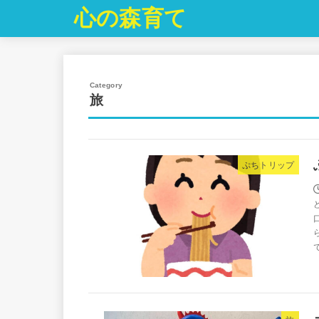
心の森育て
旅
ぷちトリップ