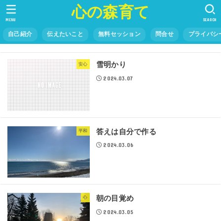
心の森育て
MENU
SEARCH
自己紹介
伝えたいこと
無料セッション
問合せ
プライバシ
雪明かり
安心
2024.03.07
答えは自分で作る
平和
2024.03.06
朝の目覚め
心
2024.03.05