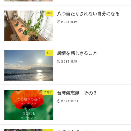
八つ当たりされない自分になる
平和
2023.11.21
感情を感じきること
安心
2023.11.15
台湾備忘録 その３
子育て
2023.10.31