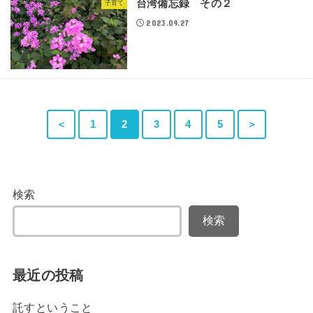
台湾備忘録 その２
子育て
2023.09.27
＜
1
2
3
4
5
＞
検索
検索
最近の投稿
託すということ