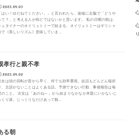
2023.09.03
「はい！ゆだねてください。」と言われたら、途端に左脳で「どうや
って？」と考える人が殆どではないかと思います。 私の日曜の朝は、
シュタイナーのオイリュトミーで始まる。オイリュトミーはギリシャ
語で《美しいリズム》意味していま...
親孝行と親不孝
2023.09.02
長女は頭の回転が昔から早く、何でも効率重視。会話もどんどん端折
り、主語がないことはよくある話。予測できない行動、事後報告は毎
度のこと。 次女は「あのね～」から始まりなかなか本題にいかないじ
っくり派。じっくりなだけあって観...
ある朝