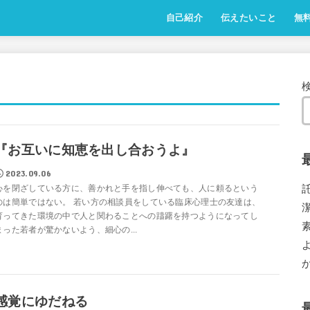
自己紹介
伝えたいこと
無
『お互いに知恵を出し合おうよ』
2023.09.06
心を閉ざしている方に、善かれと手を指し伸べても、人に頼るという
のは簡単ではない。 若い方の相談員をしている臨床心理士の友達は、
育ってきた環境の中で人と関わることへの躊躇を持つようになってし
まった若者が驚かないよう、細心の...
感覚にゆだねる