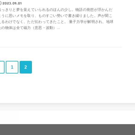
2023.09.01
はっきりと夢を覚えていられるのほんの少し。物語の発想が浮かんだ
ように思いメモを取り、ものすごい勢いで書き綴りました。声が聞こ
えるわけでなく、ただ伝わってきたこと。 量子力学が解明され、地球
上の物体は全て磁力（意思・波動）...
＜
1
2