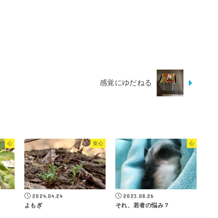
感覚にゆだねる
心
安心
心
2024.04.24
2023.08.26
よもぎ
それ、若者の悩み？