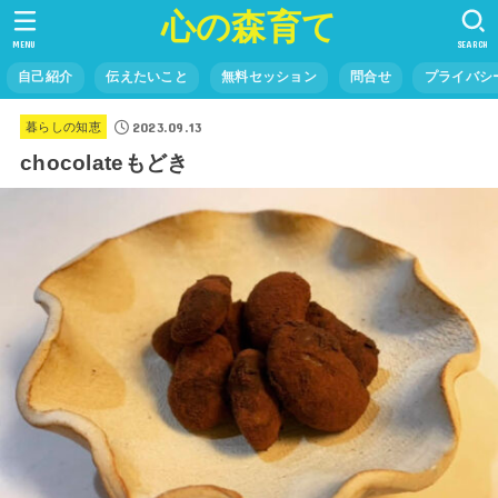
心の森育て
MENU
SEARCH
自己紹介
伝えたいこと
無料セッション
問合せ
プライバシ
2023.09.13
暮らしの知恵
chocolateもどき