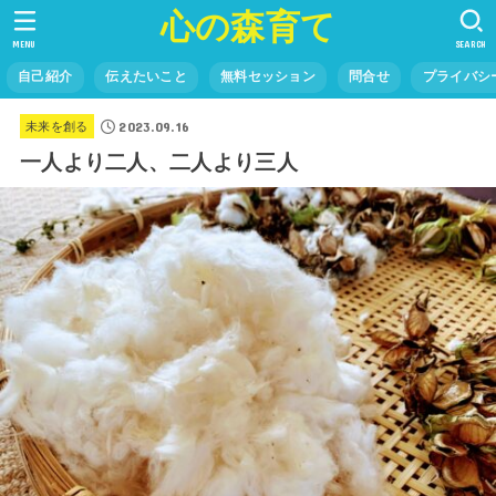
心の森育て
MENU
SEARCH
自己紹介
伝えたいこと
無料セッション
問合せ
プライバシ
2023.09.16
未来を創る
一人より二人、二人より三人